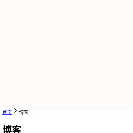
Android App
适用于 Android 手机和平板
Web App
直接在浏览器中使用，无需安装
Chrome Extension
朗读任意网页内容
首页
博客
博客